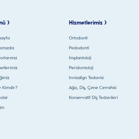
nü >
Hizmetlerimiz >
sayfa
Ortodonti
kımızda
Pedodonti
orlarımız
İmplantoloji
etlerimiz
Peridontoloji
iğimiz
Invisalign Tedavisi
y Kimdir?
Ağız, Diş, Çene Cerrahisi
olar
Konservatif Diş Tedavileri
şim