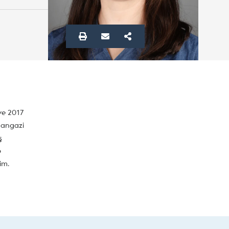
ve 2017
mangazi
ş
p
im.