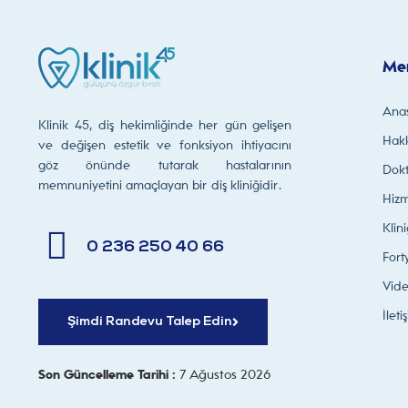
Me
Ana
Klinik 45, diş hekimliğinde her gün gelişen
Hak
ve değişen estetik ve fonksiyon ihtiyacını
göz önünde tutarak hastalarının
Dokt
memnuniyetini amaçlayan bir diş kliniğidir.
Hizm
Klin
0 236 250 40 66
Fort
Vide
İleti
Şimdi Randevu Talep Edin
Son Güncelleme Tarihi :
7 Ağustos 2026