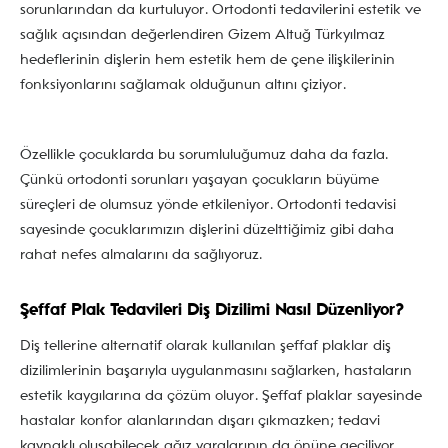
sorunlarından da kurtuluyor. Ortodonti tedavilerini estetik ve
sağlık açısından değerlendiren Gizem Altuğ Türkyılmaz
hedeflerinin dişlerin hem estetik hem de çene ilişkilerinin
fonksiyonlarını sağlamak olduğunun altını çiziyor.
Özellikle çocuklarda bu sorumluluğumuz daha da fazla.
Çünkü ortodonti sorunları yaşayan çocukların büyüme
süreçleri de olumsuz yönde etkileniyor. Ortodonti tedavisi
sayesinde çocuklarımızın dişlerini düzelttiğimiz gibi daha
rahat nefes almalarını da sağlıyoruz.
Şeffaf Plak Tedavileri Diş Dizilimi Nasıl Düzenliyor?
Diş tellerine alternatif olarak kullanılan şeffaf plaklar diş
dizilimlerinin başarıyla uygulanmasını sağlarken, hastaların
estetik kaygılarına da çözüm oluyor. Şeffaf plaklar sayesinde
hastalar konfor alanlarından dışarı çıkmazken; tedavi
kaynaklı oluşabilecek ağız yaralarının da önüne geçiliyor.