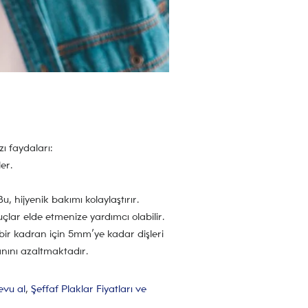
ı faydaları:
er.
u, hijyenik bakımı kolaylaştırır.
uçlar elde etmenize yardımcı olabilir.
 bir kadran için 5mm’ye kadar dişleri
anını azaltmaktadır.
evu al
,
Şeffaf Plaklar Fiyatları ve