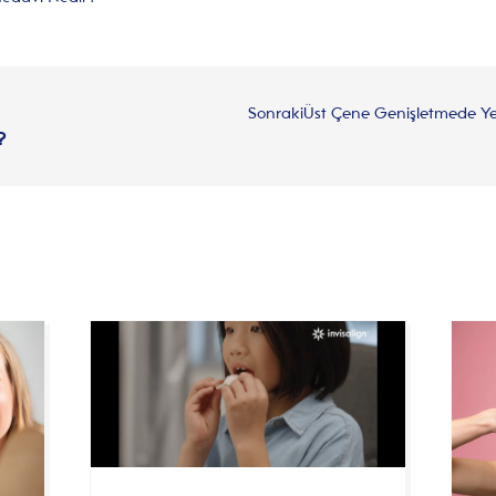
Sonraki
Üst Çene Genişletmede Yen
?