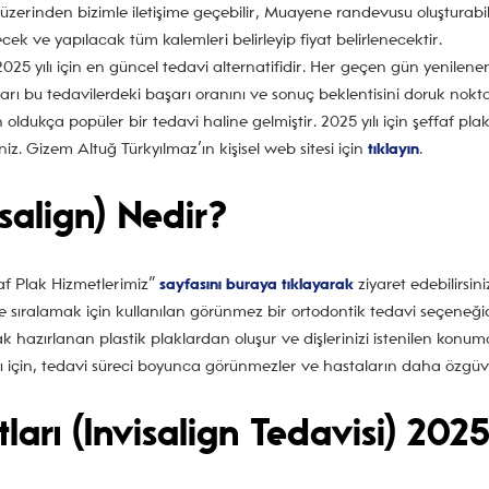
zerinden bizimle iletişime geçebilir, Muayene randevusu oluşturabilir
cek ve yapılacak tüm kalemleri belirleyip fiyat belirlenecektir.
 2025 yılı için en güncel tedavi alternatifidir. Her geçen gün yenile
arı bu tedavilerdeki başarı oranını ve sonuç beklentisini doruk nokta
 oldukça popüler bir tedavi haline gelmiştir. 2025 yılı için şeffaf pla
iniz. Gizem Altuğ Türkyılmaz’ın kişisel web sitesi için
tıklayın
.
isalign) Nedir?
faf Plak Hizmetlerimiz”
sayfasını buraya tıklayarak
ziyaret edebilirsini
ve sıralamak için kullanılan görünmez bir ortodontik tedavi seçeneğidir
ak hazırlanan plastik plaklardan oluşur ve dişlerinizi istenilen konu
rı için, tedavi süreci boyunca görünmezler ve hastaların daha özgüve
tları (Invisalign Tedavisi) 202