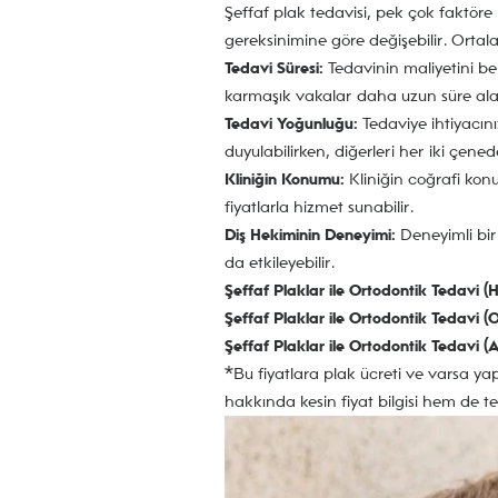
Şeffaf plak tedavisi, pek çok faktöre 
gereksinimine göre değişebilir. Ortala
Tedavi Süresi:
Tedavinin maliyetini bel
karmaşık vakalar daha uzun süre alabil
Tedavi Yoğunluğu:
Tedaviye ihtiyacınız
duyulabilirken, diğerleri her iki çened
Kliniğin Konumu:
Kliniğin coğrafi konu
fiyatlarla hizmet sunabilir.
Diş Hekiminin Deneyimi:
Deneyimli bir 
da etkileyebilir.
Şeffaf Plaklar ile Ortodontik Tedavi (H
Şeffaf Plaklar ile Ortodontik Tedavi (O
Şeffaf Plaklar ile Ortodontik Tedavi (A
*Bu fiyatlara plak ücreti ve varsa ya
hakkında kesin fiyat bilgisi hem de te