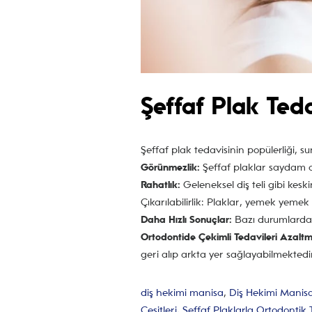
Şeffaf Plak Teda
Şeffaf plak tedavisinin popülerliği, 
Görünmezlik:
Şeffaf plaklar saydam o
Rahatlık:
Geleneksel diş teli gibi kesk
Çıkarılabilirlik: Plaklar, yemek yemek v
Daha Hızlı Sonuçlar:
Bazı durumlarda, 
Ortodontide Çekimli Tedavileri Azaltm
geri alıp arkta yer sağlayabilmektedi
diş hekimi manisa
,
Diş Hekimi Manisa
Çeşitleri
,
Şeffaf Plaklarla Ortodontik