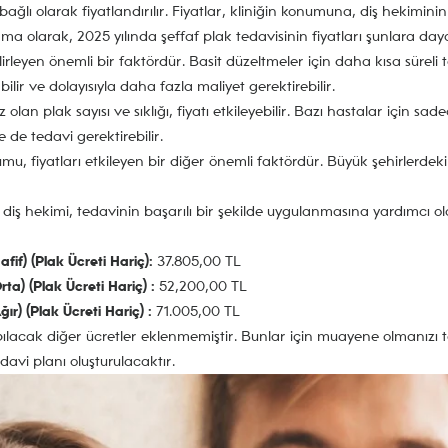
bağlı olarak fiyatlandırılır. Fiyatlar, kliniğin konumuna, diş hekimi
ma olarak, 2025 yılında şeffaf plak tedavisinin fiyatları şunlara dayal
irleyen önemli bir faktördür. Basit düzeltmeler için daha kısa süreli
ir ve dolayısıyla daha fazla maliyet gerektirebilir.
 olan plak sayısı ve sıklığı, fiyatı etkileyebilir. Bazı hastalar için sade
e de tedavi gerektirebilir.
mu, fiyatları etkileyen bir diğer önemli faktördür. Büyük şehirlerdeki
diş hekimi, tedavinin başarılı bir şekilde uygulanmasına yardımcı ol
afif) (Plak Ücreti Hariç):
37.805,00 TL
rta) (Plak Ücreti Hariç) :
52,200,00 TL
ğır) (Plak Ücreti Hariç)
:
71.005,00 TL
pılacak diğer ücretler eklenmemiştir. Bunlar için muayene olmanızı 
davi planı oluşturulacaktır.