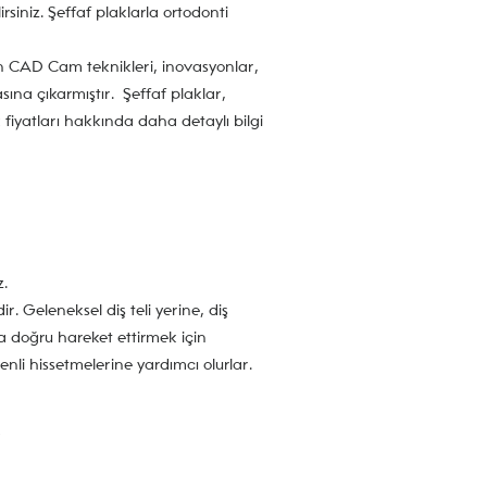
siniz. Şeffaf plaklarla ortodonti
nen CAD Cam teknikleri, inovasyonlar,
sına çıkarmıştır. Şeffaf plaklar,
k fiyatları hakkında daha detaylı bilgi
z.
. Geleneksel diş teli yerine, diş
ma doğru hareket ettirmek için
nli hissetmelerine yardımcı olurlar.
5