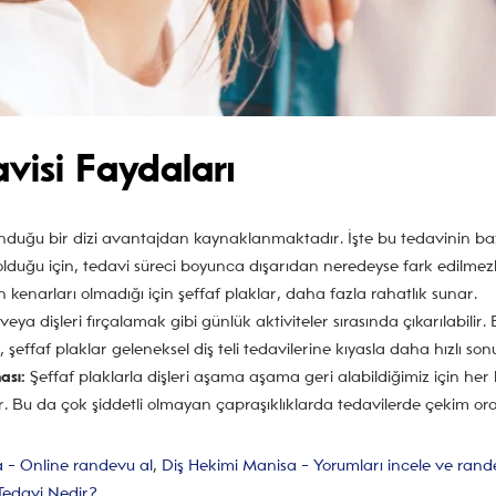
visi Faydaları
sunduğu bir dizi avantajdan kaynaklanmaktadır. İşte bu tedavinin baz
lduğu için, tedavi süreci boyunca dışarıdan neredeyse fark edilmezl
in kenarları olmadığı için şeffaf plaklar, daha fazla rahatlık sunar.
eya dişleri fırçalamak gibi günlük aktiviteler sırasında çıkarılabilir. B
şeffaf plaklar geleneksel diş teli tedavilerine kıyasla daha hızlı son
ası:
Şeffaf plaklarla dişleri aşama aşama geri alabildiğimiz için her
r. Bu da çok şiddetli olmayan çapraşıklıklarda tedavilerde çekim or
 - Online randevu al
,
Diş Hekimi Manisa - Yorumları incele ve rand
 Tedavi Nedir?