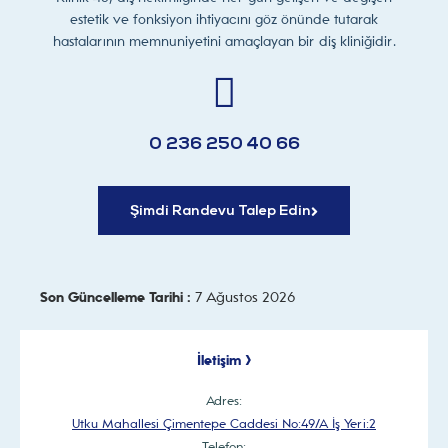
estetik ve fonksiyon ihtiyacını göz önünde tutarak
hastalarının memnuniyetini amaçlayan bir diş kliniğidir.
0 236 250 40 66
Şimdi Randevu Talep Edin
Son Güncelleme Tarihi :
7 Ağustos 2026
İletişim >
Adres:
Utku Mahallesi Çimentepe Caddesi No:49/A İş Yeri:2
Telefon: