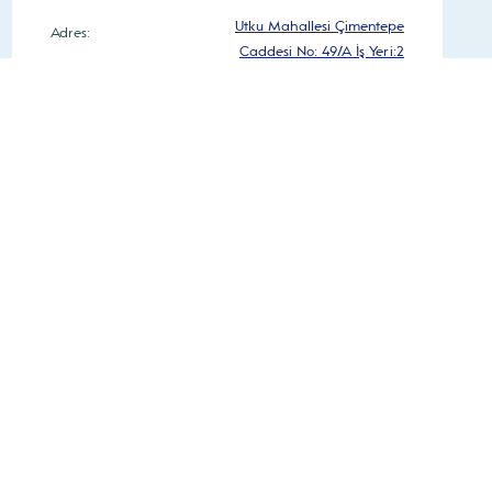
Utku Mahallesi Çimentepe
Adres:
Caddesi No: 49/A İş Yeri:2
0 236 250 40 66
Telefon:
Pzt-Cuma – 08:30 – 18:30
Çalışma Saatleri:
Cumartesi – 08:30 – 16:30
Yol Tarifi Al