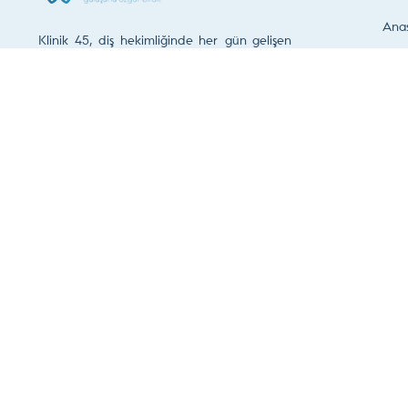
Ana
Klinik 45, diş hekimliğinde her gün gelişen
Hak
ve değişen estetik ve fonksiyon ihtiyacını
göz önünde tutarak hastalarının
Dokt
memnuniyetini amaçlayan bir diş kliniğidir.
Hizm
Klin
0 236 250 40 66
Fort
Vide
İleti
Şimdi Randevu Talep Edin
Son Güncelleme Tarihi :
7 Ağustos 2026