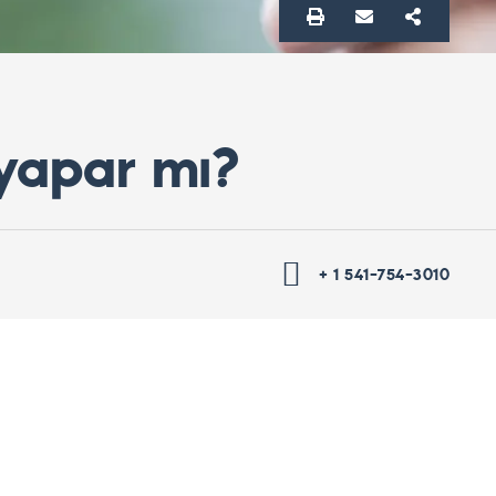
u yapar mı?
+ 1 541-754-3010