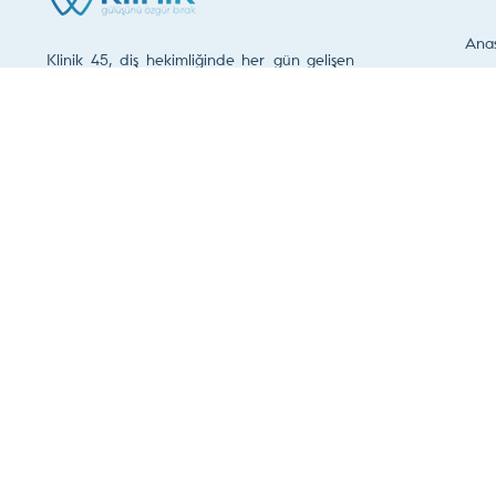
Ana
Klinik 45, diş hekimliğinde her gün gelişen
Hak
ve değişen estetik ve fonksiyon ihtiyacını
göz önünde tutarak hastalarının
Dokt
memnuniyetini amaçlayan bir diş kliniğidir.
Hizm
Klin
0 236 250 40 66
Fort
Vide
İleti
Şimdi Randevu Talep Edin
Son Güncelleme Tarihi :
6 Ağustos 2026