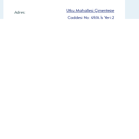
Utku Mahallesi Çimentepe
Adres:
Caddesi No: 49/A İş Yeri:2
0 236 250 40 66
Telefon:
Pzt-Cuma – 08:30 – 18:30
Çalışma Saatleri:
Cumartesi – 08:30 – 16:30
Yol Tarifi Al