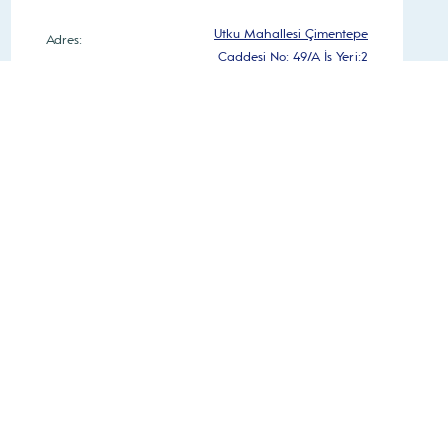
Utku Mahallesi Çimentepe
Adres:
Caddesi No: 49/A İş Yeri:2
0 236 250 40 66
Telefon:
Pzt-Cuma – 08:30 – 18:30
Çalışma Saatleri:
Cumartesi – 08:30 – 16:30
Yol Tarifi Al