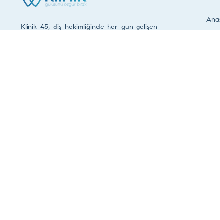
Ana
Klinik 45, diş hekimliğinde her gün gelişen
Hak
ve değişen estetik ve fonksiyon ihtiyacını
göz önünde tutarak hastalarının
Dokt
memnuniyetini amaçlayan bir diş kliniğidir.
Hizm
Klin
0 236 250 40 66
Fort
Vide
İleti
Şimdi Randevu Talep Edin
Son Güncelleme Tarihi :
9 Ağustos 2026