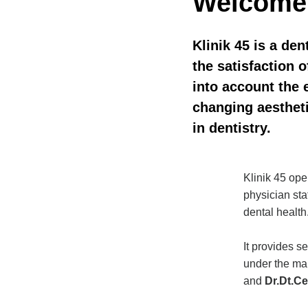
Welcome 
Klinik 45 is a den
the satisfaction o
into account the 
changing aesthet
in dentistry.
Klinik 45 ope
physician staf
dental health
It provides se
under the m
and
Dr.Dt.C