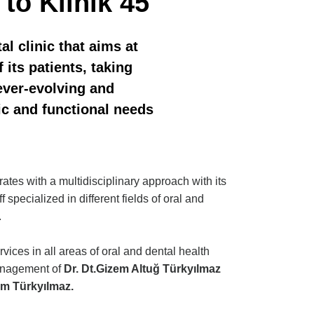
to Klinik 45
tal clinic that aims at
f its patients, taking
ever-evolving and
ic and functional needs
rates with a multidisciplinary approach with its
f specialized in different fields of oral and
.
rvices in all areas of oral and dental health
anagement of
Dr. Dt.Gizem Altuğ Türkyılmaz
em Türkyılmaz.