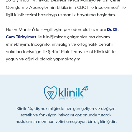
2012 yılında ‘’Minivida Destekli ve Konvansiyonel Üst Çene
Genişletme Apareylerinin Etkilerinin CBCT ile İncelenmesi’’ ile
ilgili klinik tezimi hazırlayıp uzmanlık hayatıma başladım.
Halen Manisa’da sevgili eşim periodontoloji uzmanı
Dr. Dt.
Cem Türkyılmaz
ile kliniğimizde çalışmalarıma devam
etmekteyim. İncognito, invisalign ve ortognatik cerrahi
vakaları Invisalign ile Şeffaf Plak Tedavilerini Klinik45’ te
yogun ve ağırlıklı olarak yapmaktayım.
Klinik 45, diş hekimliğinde her gün gelişen ve değişen
estetik ve fonksiyon ihtiyacını göz önünde tutarak
hastalarının memnuniyetini amaçlayan bir diş kliniğidir.