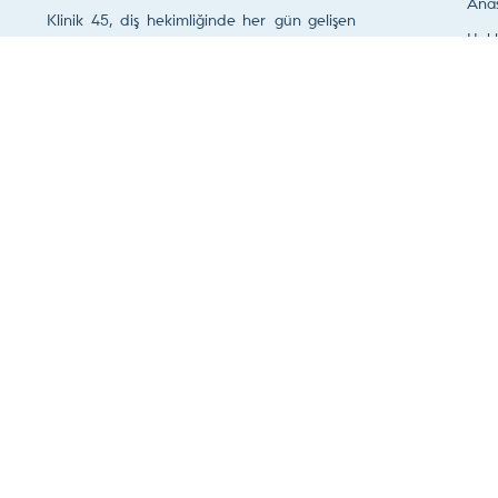
Ana
Klinik 45, diş hekimliğinde her gün gelişen
Hak
ve değişen estetik ve fonksiyon ihtiyacını
göz önünde tutarak hastalarının
Dokt
memnuniyetini amaçlayan bir diş kliniğidir.
Hizm
Klin
0 236 250 40 66
Fort
Vide
İleti
Şimdi Randevu Talep Edin
Son Güncelleme Tarihi :
6 Ağustos 2026