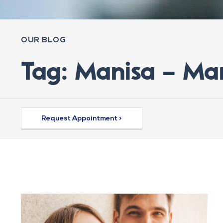
OUR BLOG
Tag: Manisa – Man
Request Appointment >