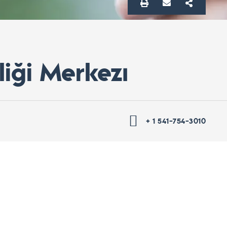
iği Merkezı
+ 1 541-754-3010