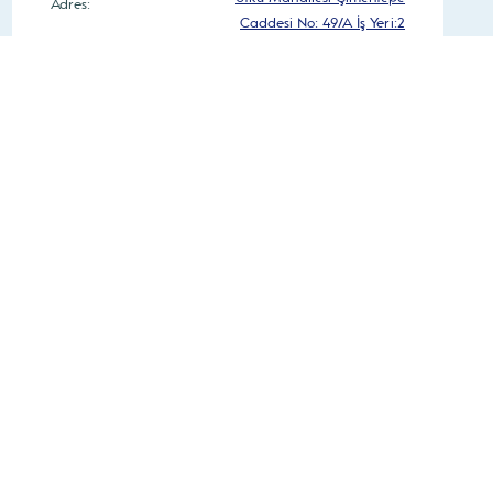
Adres:
Caddesi No: 49/A İş Yeri:2
0 236 250 40 66
Telefon:
Pzt-Cuma – 08:30 – 18:30
Çalışma Saatleri:
Cumartesi – 08:30 – 16:30
Yol Tarifi Al