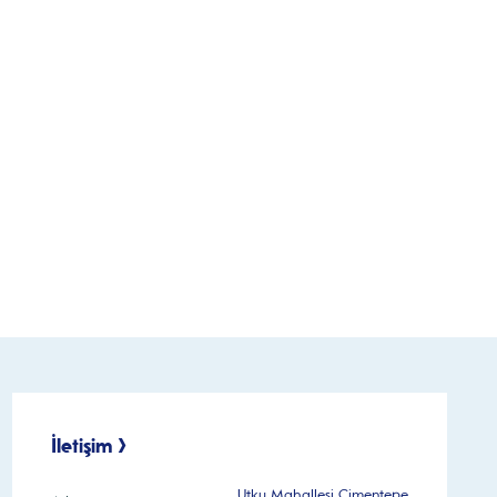
İletişim >
Utku Mahallesi Çimentepe