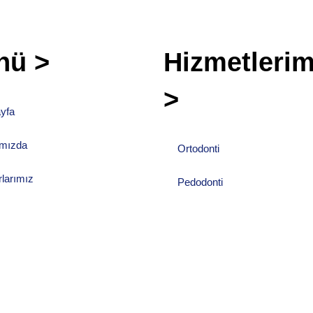
nü >
Hizmetlerim
>
yfa
mızda
Ortodonti
rlarımız
Pedodonti
tlerimiz
İmplantoloji
imiz
Peridontoloji
Kimdir?
Invisalign Tedavisi
ar