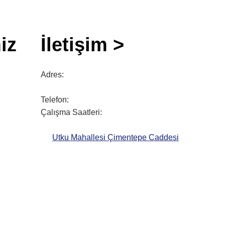
iz
İletişim >
Adres:
Telefon:
Çalışma Saatleri:
Utku Mahallesi Çimentepe Caddesi
No: 49/A İş Yeri:2
0 236 250 40 66
Pzt-Cuma – 08:30 – 18:30
Cumartesi – 08:30 – 16:30