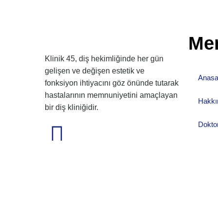
Me
Klinik 45, diş hekimliğinde her gün
gelişen ve değişen estetik ve
Anasa
fonksiyon ihtiyacını göz önünde tutarak
hastalarının memnuniyetini amaçlayan
Hakkı
bir diş kliniğidir.
Dokto
Hizme
0 236 250 40 66
Kliniğ
Forty 
Şimdi Randevu Talep Edin
Videol