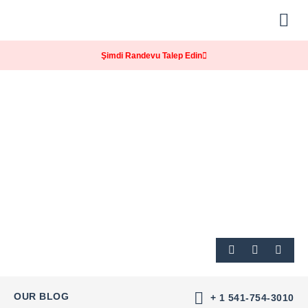
Forty Kimdir?
Şimdi Randevu Talep Edin
OUR BLOG
+ 1 541-754-3010