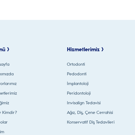
nü >
Hizmetlerimiz >
sayfa
Ortodonti
kımızda
Pedodonti
orlarımız
İmplantoloji
etlerimiz
Peridontoloji
iğimiz
Invisalign Tedavisi
y Kimdir?
Ağız, Diş, Çene Cerrahisi
olar
Konservatif Diş Tedavileri
şim