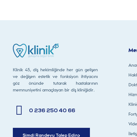
Me
Ana
Klinik 45, diş hekimliğinde her gün gelişen
Hak
ve değişen estetik ve fonksiyon ihtiyacını
göz önünde tutarak hastalarının
Dokt
memnuniyetini amaçlayan bir diş kliniğidir.
Hizm
Klin
0 236 250 40 66
Fort
Vide
İleti
Şimdi Randevu Talep Edin