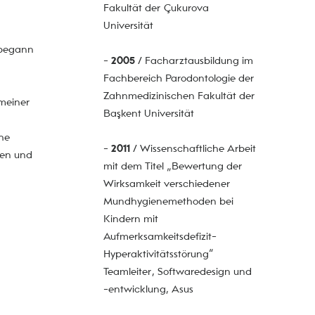
Fakultät der Çukurova
Universität
 begann
-
2005
/ Facharztausbildung im
Fachbereich Parodontologie der
Zahnmedizinischen Fakultät der
 meiner
Başkent Universität
che
-
2011
/ Wissenschaftliche Arbeit
gen und
mit dem Titel „Bewertung der
Wirksamkeit verschiedener
Mundhygienemethoden bei
Kindern mit
Aufmerksamkeitsdefizit-
Hyperaktivitätsstörung“
Teamleiter, Softwaredesign und
-entwicklung, Asus