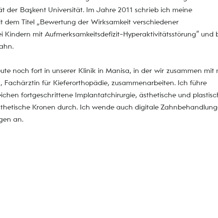
t der Başkent Universität. Im Jahre 2011 schrieb ich meine
it dem Titel „Bewertung der Wirksamkeit verschiedener
Kindern mit Aufmerksamkeitsdefizit-Hyperaktivitätsstörung“ und
ahn.
ute noch fort in unserer Klinik in Manisa, in der wir zusammen mit
ğ
, Fachärztin für Kieferorthopädie, zusammenarbeiten. Ich führe
chen fortgeschrittene Implantatchirurgie, ästhetische und plastis
sthetische Kronen durch. Ich wende auch digitale Zahnbehandlun
gen an.