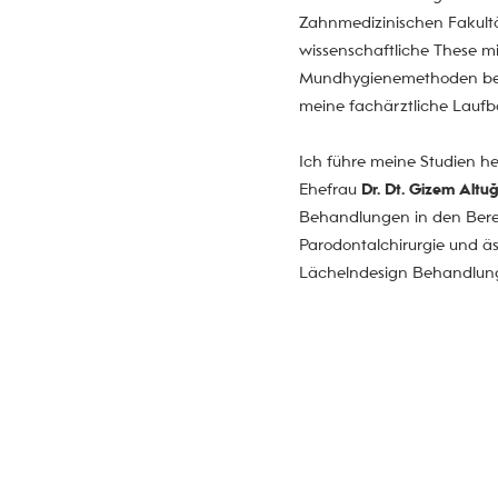
Zahnmedizinischen Fakultä
wissenschaftliche These m
Mundhygienemethoden bei 
meine fachärztliche Laufb
Ich führe meine Studien he
Ehefrau
Dr. Dt. Gizem Altu
Behandlungen in den Berei
Parodontalchirurgie und ä
Lächelndesign Behandlun